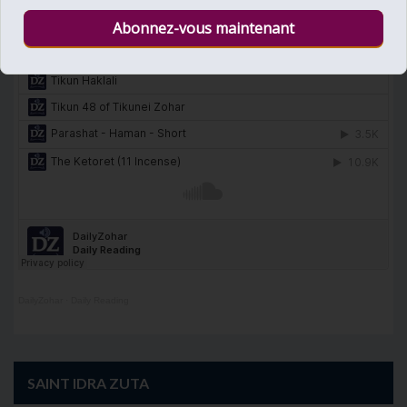
DailyZohar
·
Daily Reading
SAINT IDRA ZUTA