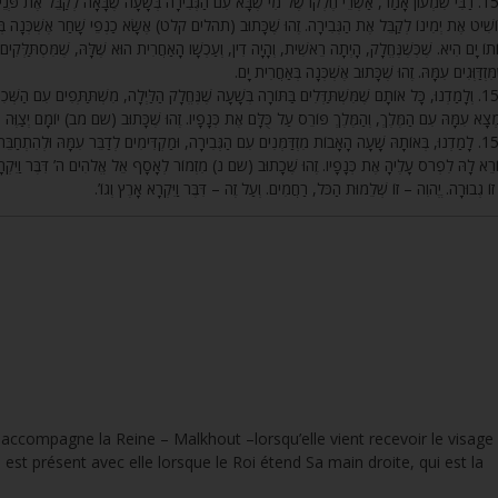
רַבִּי שִׁמְעוֹן אָמַר, אַשְׁרֵי חֶלְקוֹ שֶׁל מִי שֶׁבָּא עִם הַגְּבִירָה בְּשָׁעָה שֶׁבָּאָה לְקַבֵּל אֶת פְּנֵי הַמֶּ
שִׁיט אֶת יְמִינוֹ לְקַבֵּל אֶת הַגְּבִירָה. זֶהוּ שֶׁכָּתוּב (תהלים קלט) אֶשָּׂא כַנְפֵי שָׁחַר אֶשְׁכְּנָה בּ
תוֹ יָם הִיא. שֶׁכְּשֶׁנֶּחֱלָק, הָיְתָה רֵאשִׁית, וְהָיָה דִין, וְעַכְשָׁו הָאַחֲרִית הוּא שֶׁלָּהּ, שֶׁמִּסְתַּלְּקִים
ֶמִּזְדַּוְּגִים עִמָּהּ. זֶהוּ שֶׁכָּתוּב אֶשְׁכְּנָה בְּאַחֲרִית יָם
וְלָמַדְנוּ, כָּל אוֹתָם שֶׁמִּשְׁתַּדְּלִים בַּתּוֹרָה בְּשָׁעָה שֶׁנֶּחֱלָק הַלַּיְלָה, מִשְׁתַּתְּפִים עִם הַשְּׁכִינָ
ִמְצָא עִמָּהּ עִם הַמֶּלֶךְ, וְהַמֶּלֶךְ פּוֹרֵס עַל כֻּלָּם אֶת כְּנָפָיו. זֶהוּ שֶׁכָּתוּב (שם מב) יוֹמָם יְצַוֶּה ה’ 
לָמַדְנוּ, בְּאוֹתָהּ שָׁעָה הָאָבוֹת מִזְדַּמְּנִים עִם הַגְּבִירָה, וּמַקְדִּימִים לְדַבֵּר עִמָּהּ וּלְהִתְחַבֵּר עִמ
רֵא לָהּ לִפְרֹס עָלֶיהָ אֶת כְּנָפָיו. זֶהוּ שֶׁכָתוּב (שם נ) מִזְמוֹר לְאָסָף אֵל אֱלֹהִים ה’ דִּבֶּר וַיִּקְ
– וֹ גְבוּרָה. יֱהֹוִה – זוֹ שְׁלֵמוּת הַכֹּל, רַחֲמִים. וְעַל זֶה – דִּבֶּר וַיִּקְרָא אָרֶץ וְגוֹ
ui accompagne la Reine – Malkhout –lorsqu’elle vient recevoir le visage
 est présent avec elle lorsque le Roi étend Sa main droite, qui est la