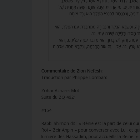
154. לֶךְ לְדַבֵּר עִמָּהּ, וְנִמְצָא עִמָּהּ, בְּשָׁעָה שֶׁהַמֶּלֶךְ
ְאַחֲרִית יָם. מִי אַחֲרִית הַיָּם? אוֹתָהּ שָׁעָה אַחֲרִית שֶׁל
 דִּינֶיהָ, וְנִכְנֶסֶת לְכַנְפֵי הַמֶּלֶךְ הִיא וְכָל אוֹתָם
155. ה. וּכְשֶׁבָּא הַבֹּקֶר וְהַגְּבִירָה מִתְחַבֶּרֶת עִם הַמֶּלֶךְ, הוּא
חַסְדּוֹ וּבַלַּיְלָה שִׁירֹה עִמִּי וְגוֹ
156. ָּהּ, וְהַקָּדוֹשׁ בָּרוּךְ הוּא מְדַבֵּר עִמָּהּ עֲלֵיהֶם, וְהוּא
רָא אָרֶץ וְגוֹ’. אֵל – זֶה אוֹר הַחָכְמָה, וְנִקְרָא חֶסֶד. אֱלֹהִים
Commentaire de Zion Nefesh:
Traduction par Philippe Lombard
Zohar Acharei Mot
Suite du ZQ 4621
#154
Rabbi Shimon dit : « Bénie est la part de celui q
Roi – Zeir Anpin – pour converser avec Lui, et qui
lumière des Hassadim, pour accueillir la Reine. »