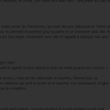
 (Hessed), et la nuit, Son chant sera avec moi – une prière au Dieu d
matin arrive, les Patriarches, qui sont Hessed, Gébourah et Tiféret d
na. Ils viennent en premier pour lui parler et se connecter avec elle. P
ui est Zeir Anpin, s’entretient avec elle et l’appelle à déployer Ses ailes
“ . מִזְמוֹר לְאָסָף אֵל אֱ‍לֹהִים יְהוָה דִּבֶּר וַיִּקְרָא אָרֶץ מִמִּזְרַח שֶׁמֶשׁ עַד מְבֹאוֹ ”
arlé et appelé la terre depuis le lever du soleil jusqu’à son coucher. »
ne Médiane qui joint la Droite et la Gauche). Par conséquent, la ligne
our la compléter.
Torah après minuit. Ceux qui étudient la Torah pendant la nuit sont