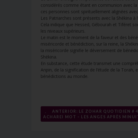
considérés comme étant en communion avec la Shé
ces personnes sont spirituellement alignées avec 
Les Patriarches sont présents avec la Shékina à l’
Cela indique que Hessed, Gébourah et Tiféret so
les niveaux supérieurs.
Le matin est le moment de la faveur et des bénéd
miséricorde et bénédiction, sur la reine, la Shéki
la miséricorde signifie le déversement de bénédic
Shékina.
En substance, cette étude transmet une compréhe
Anpin, de la signification de l’étude de la Torah,
bénédictions au monde.
←
ANTERIOR: LE ZOHAR QUOTIDIEN # 4
Navigation
ACHAREI MOT – LES ANGES APRÈS MINUI
de
l’article