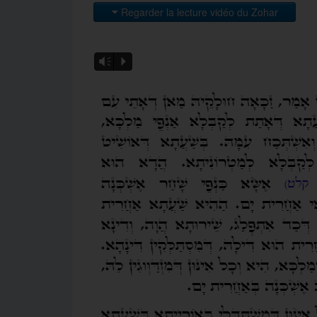
Regarder la lecture vidéo du Zohar
Vm
P