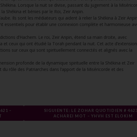
kina. Lorsque la nuit se divise, passant du jugement à la Misérico
la Shékina et bénies par le Roi, Zeir Anpin.
aube. Ils sont les médiateurs qui aident à relier la Shékina à Zeir Anpin
nt essentiels pour établir une connexion complète et harmonieuse av
ictions d’Hachem. Le roi, Zeir Anpin, étend sa main droite, avec
na et ceux qui ont étudié la Torah pendant la nuit. Cet acte d’extensio
tions sur ceux qui sont spirituellement connectés et alignés avec la
nsion profonde de la dynamique spirituelle entre la Shékina et Zeir
 et du rôle des Patriarches dans l’apport de la Miséricorde et des
621 –
SIGUIENTE: LE ZOHAR QUOTIDIEN # 4623
T
ACHAREI MOT – YHVH EST ELOKIM