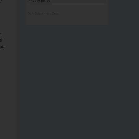
e
DailyZohar
·
Idra Zuta
e
ar
 au-