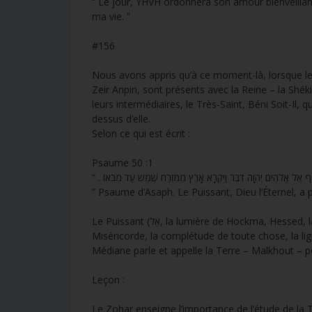
“ Le jour, YHVH ordonnera son amour bienveillant
ma vie. ”
#156
Nous avons appris qu’à ce moment-là, lorsque le 
Zeir Anpin, sont présents avec la Reine – la Shéki
leurs intermédiaires, le Très-Saint, Béni Soit-Il, q
dessus d’elle.
Selon ce qui est écrit :
Psaume 50 :1
“ Psaume d’Asaph. Le Puissant, Dieu l’Éternel, a p
Le Puissant (אֵל, la lumière de Hockma, Hessed, la Droite ), Dieu (אֱ‍לֹהִים, Gébourah, la Gauche), l’Éternel (יְהוָה, la
Miséricorde, la complétude de toute chose, la lig
Médiane parle et appelle la Terre – Malkhout – p
Leçon :
Le Zohar enseigne l’importance de l’étude de la 