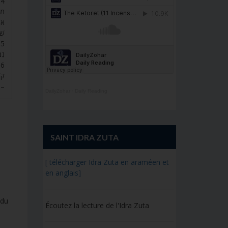
מוֹ
אוֹ
שׁ.
נ’.
קוֹ
ז’.
DailyZohar
·
Daily Reading
SAINT IDRA ZUTA
[ télécharger Idra Zuta en araméen et
en anglais]
 du
Écoutez la lecture de l'Idra Zuta