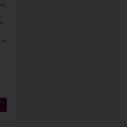
rde,
.
ec
n de
 –
→