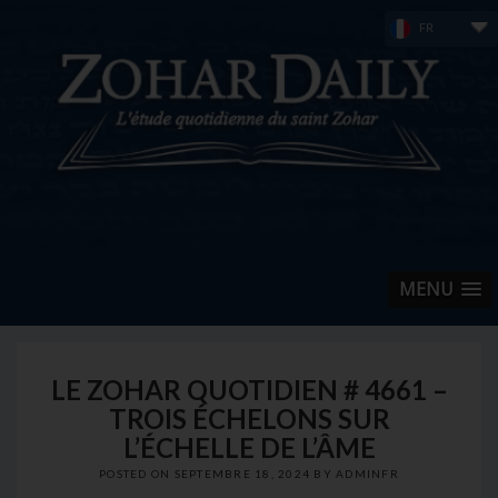
Skip
FR
to
content
MENU
LE ZOHAR QUOTIDIEN # 4661 –
TROIS ÉCHELONS SUR
L’ÉCHELLE DE L’ÂME
POSTED ON
SEPTEMBRE 18, 2024
BY
ADMINFR