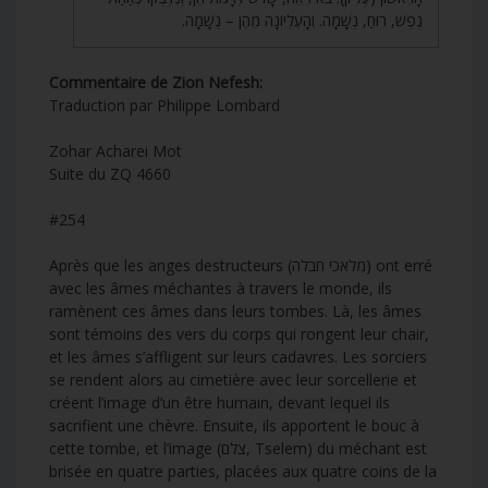
נֶפֶשׁ, רוּחַ, נְשָׁמָה. וְהָעֶלְיוֹנָה מֵהֶן – נְשָׁמָה.
Commentaire de Zion Nefesh:
Traduction par Philippe Lombard
Zohar Acharei Mot
Suite du ZQ 4660
#254
Après que les anges destructeurs (מלאכי חבלה) ont erré
avec les âmes méchantes à travers le monde, ils
ramènent ces âmes dans leurs tombes. Là, les âmes
sont témoins des vers du corps qui rongent leur chair,
et les âmes s’affligent sur leurs cadavres. Les sorciers
se rendent alors au cimetière avec leur sorcellerie et
créent l’image d’un être humain, devant lequel ils
sacrifient une chèvre. Ensuite, ils apportent le bouc à
cette tombe, et l’image (צלם, Tselem) du méchant est
brisée en quatre parties, placées aux quatre coins de la