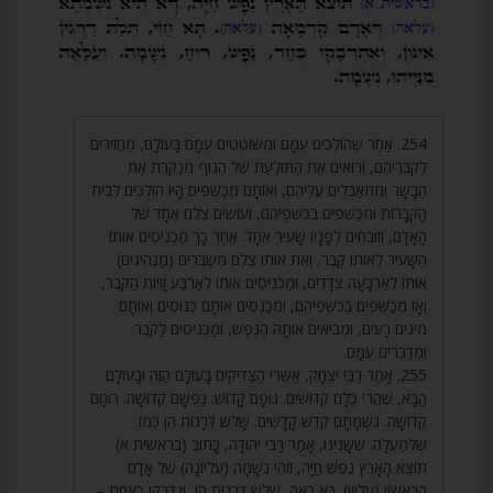
254. אַחַר שֶׁהוֹלְכִים עִמָּם וּמְשׁוֹטְטִים עִמָּם בָּעוֹלָם, מַחֲזִירִים
לְקִבְרֵיהֶם, וְרוֹאִים אֶת הַתּוֹלַעַת שֶׁל הַגּוּף מְנַקֶּרֶת אֶת
הַבָּשָׂר וּמִתְאַבְּלִים עֲלֵיהֶם, וְאוֹתָם מְכַשְּׁפִים הָיוּ הוֹלְכִים לְבֵית
הַקְּבָרוֹת וּמְכַשְּׁפִים בְּכִשְׁפֵיהֶם, וְעוֹשִׂים צֶלֶם אֶחָד שֶׁל
הָאָדָם, וְזוֹבְחִים לְפָנָיו שָׂעִיר אֶחָד. אַחַר כָּךְ מַכְנִיסִים אוֹתוֹ
הַשָּׂעִיר לְאוֹתוֹ קֶבֶר, וְאֶת אוֹתוֹ צֶלֶם מְשַׁבְּרִים (מַנְהִיגִים)
אוֹתוֹ לְאַרְבָּעָה צְדָדִים, וּמַכְנִיסִים אוֹתוֹ לְאַרְבַּע זָוִיּוֹת הַקֶּבֶר,
וְאָז מְכַשְּׁפִים בְּכִשְׁפֵיהֶם, וּמְכַנְּסִים אוֹתָם כִּנּוּסִים וְאוֹתָם
מִינִים רָעִים, וּמְבִיאִים אוֹתָהּ הַנֶּפֶשׁ, וּמַכְנִיסִים לַקֶּבֶר
וּמְדַבְּרִים עִמָּם.
255. אָמַר רַבִּי יִצְחָק, אַשְׁרֵי הַצַּדִּיקִים בָּעוֹלָם הַזֶּה וּבָעוֹלָם
הַבָּא, שֶׁהֲרֵי כֻּלָּם קְדוֹשִׁים. גּוּפָם קָדוֹשׁ. נַפְשָׁם קְדוֹשָׁה. רוּחָם
קְדוֹשָׁה. נִשְׁמָתָם קֹדֶשׁ קָדָשִׁים. שָׁלֹשׁ דְּרָגוֹת הֵן כְּמוֹ
שֶׁלְּמַעְלָה. שֶׁשָּׁנִינוּ, אָמַר רַבִּי יְהוּדָה, כָּתוּב (בראשית א)
תּוֹצֵא הָאָרֶץ נֶפֶשׁ חַיָּה, זוֹהִי נְשָׁמָה (עֶלְיוֹנָה) שֶׁל אָדָם
הָרִאשׁוֹן (עֶלְיוֹן). בֹּא רְאֵה, שָׁלֹשׁ דְּרָגוֹת הֵן, וְנִדְבְּקוּ כְאַחַת –