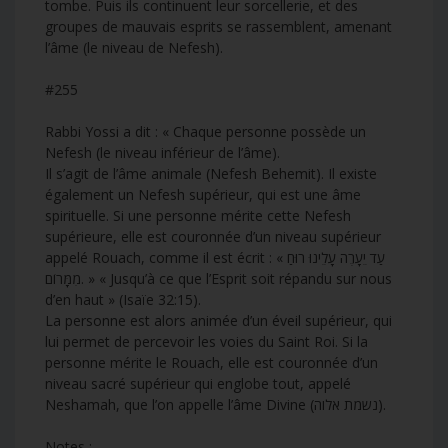
tombe. Puis ils continuent leur sorcellerie, et des
groupes de mauvais esprits se rassemblent, amenant
l’âme (le niveau de Nefesh).
#255
Rabbi Yossi a dit : « Chaque personne possède un
Nefesh (le niveau inférieur de l’âme).
Il s’agit de l’âme animale (Nefesh Behemit). Il existe
également un Nefesh supérieur, qui est une âme
spirituelle. Si une personne mérite cette Nefesh
supérieure, elle est couronnée d’un niveau supérieur
appelé Rouach, comme il est écrit : « עַד יֵעָרֶה עָלֵינוּ רוּחַ
מִמָּרוֹם. » « Jusqu’à ce que l’Esprit soit répandu sur nous
d’en haut » (Isaïe 32:15).
La personne est alors animée d’un éveil supérieur, qui
lui permet de percevoir les voies du Saint Roi. Si la
personne mérite le Rouach, elle est couronnée d’un
niveau sacré supérieur qui englobe tout, appelé
Neshamah, que l’on appelle l’âme Divine (נשמת אלוה).
Notes :