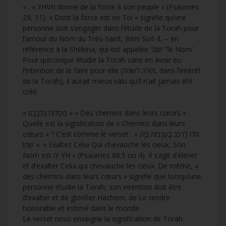
« . « YHVH donne de la force à son peuple « (Psaumes
29, 11). « Dont la force est en Toi » signifie qu’une
personne doit s’engager dans l’étude de la Torah pour
l’amour du Nom du Très-Saint, Béni Soit-Il, – en
référence à la Shékina, qui est appelée “שם’ ”le Nom’.
Pour quiconque étudie la Torah sans en avoir eu
l’intention de le faire pour elle (תורה לשמה, dans l’intérêt
de la Torah), il aurait mieux valu qu’il n’ait jamais été
créé.
« מְסִלּוֹת בִּלְבָבָם » « Des chemins dans leurs cœurs » :
Quelle est la signification de « Chemins dans leurs
cœurs » ? C’est comme le verset : « סֹלּוּ לָרֹכֵב בָּעֲרָבוֹת בְּיָהּ
שְׁמוֹ ». « Exaltez Celui Qui chevauche les cieux, Son
Nom est יה YH « (Psaumes 68:5 ou 4). Il s’agit d’élever
et d’exalter Celui qui chevauche les cieux. De même, «
des chemins dans leurs cœurs » signifie que lorsqu’une
personne étudie la Torah, son intention doit être
d’exalter et de glorifier Hachem, de Le rendre
honorable et estimé dans le monde.
Le verset nous enseigne la signification de Torah