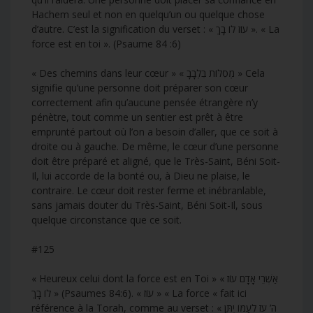
Hachem seul et non en quelqu’un ou quelque chose
d’autre. C’est la signification du verset : « עוֹז לוֹ בָךְ ». « La
force est en toi ». (Psaume 84 :6)
« Des chemins dans leur cœur » « מְסִלּוֹת בִּלְבָבָ » Cela
signifie qu’une personne doit préparer son cœur
correctement afin qu’aucune pensée étrangère n’y
pénètre, tout comme un sentier est prêt à être
emprunté partout où l’on a besoin d’aller, que ce soit à
droite ou à gauche. De même, le cœur d’une personne
doit être préparé et aligné, que le Très-Saint, Béni Soit-
Il, lui accorde de la bonté ou, à Dieu ne plaise, le
contraire. Le cœur doit rester ferme et inébranlable,
sans jamais douter du Très-Saint, Béni Soit-Il, sous
quelque circonstance que ce soit.
#125
« Heureux celui dont la force est en Toi » « אַשְׁרֵי אָדָם עוֹז
לוֹ בָךְ » (Psaumes 84:6). « עוֹז » « La force « fait ici
référence à la Torah, comme au verset : « ה’ עֹז לְעַמּוֹ יִתֵּן