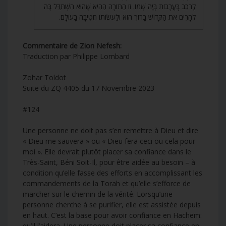
לָרֹכֵב בָּעֲרָבוֹת בְּיָהּ שְׁמוֹ. זוֹ הַתּוֹרָה הַהִיא שֶׁהוּא הִשְׁתַּדֵּל בָּהּ
לְהָרִים אֶת הַקָּדוֹשׁ בָּרוּךְ הוּא וְלַעֲשׂוֹתוֹ חֲטִיבָה בָּעוֹלָם.
Commentaire de Zion Nefesh:
Traduction par Philippe Lombard
Zohar Toldot
Suite du ZQ 4405 du 17 Novembre 2023
#124
Une personne ne doit pas s’en remettre à Dieu et dire
« Dieu me sauvera » ou « Dieu fera ceci ou cela pour
moi ». Elle devrait plutôt placer sa confiance dans le
Très-Saint, Béni Soit-Il, pour être aidée au besoin – à
condition qu’elle fasse des efforts en accomplissant les
commandements de la Torah et qu’elle s’efforce de
marcher sur le chemin de la vérité. Lorsqu’une
personne cherche à se purifier, elle est assistée depuis
en haut. C’est la base pour avoir confiance en Hachem:
qu’Il l’aidera. Une personne doit placer sa confiance en