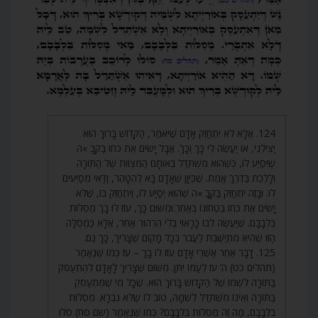
124. אֶלָּא לֹא יִתְחַזֵּק אָדָם שֶׁיֹּאמַר, הַקָּדוֹשׁ בָּרוּךְ הוּא
יַצִּילֵנִי, אוֹ יַעֲשֶׂה לִי כָּךְ וְכָךְ. אֲבָל יָשִׂים אֶת כֹּחוֹ בַּקָּבָּ »ה
שֶׁיְּסַיַּע לוֹ, כְּשֶׁהוּא מִשְׁתַּדֵּל בְּאוֹתָם הַמִּצְווֹת שֶׁל הַתּוֹרָה
וְלָלֶכֶת בְּדֶרֶךְ אֱמֶת. שֶׁכֵּיוָן שֶׁאָדָם בָּא לְהִטָּהֵר, וַדַּאי מְסַיְּעִים
לוֹ. וּבָזֶה יִתְחַזֵּק בַּקָּבָּ »ה שֶׁהוּא יְסַיַּע לוֹ, וְיִתְחַזֵּק בּוֹ, שֶׁלֹּא
יָשִׂים אֶת כֹּחוֹ בִּטְחוֹנוֹ בְּאַחֵר.וּמִשּׁוּם כָּךְ, עוֹז לוֹ בָךְ מְסִלּוֹת
בִּלְבָבָם. שֶׁיַּעֲשֶׂה לִבּוֹ כָּרָאוּי בְּלִי הִרְהוּר אַחֵר, אֶלָּא כַּמְּסִלָּה
הַזּוֹ שֶׁהִיא מִתְיַשֶּׁבֶת לַעֲבֹר בְּכָל מָקוֹם שֶׁצָּרִיךְ, כָּךְ גַּם.
125. דָּבָר אַחֵר אַשְׁרֵי אָדָם עוֹז לוֹ בָךְ – עֹז כְּמוֹ שֶׁנֶּאֱמַר
(תהלים כט) ה’ עֹז לְעַמּוֹ יִתֵּן. מִשּׁוּם שֶׁצָּרִיךְ לָאָדָם לְהִתְעַסֵּק
בַּתּוֹרָה לִשְׁמוֹ שֶׁל הַקָּדוֹשׁ בָּרוּךְ הוּא. שֶׁכָּל מִי שֶׁמִּתְעַסֵּק
בַּתּוֹרָה וְאֵינוֹ מִשְׁתַּדֵּל לִשְׁמָהּ, טוֹב לוֹ שֶׁלֹּא נִבְרָא. מְסִלּוֹת
בִּלְבָבָם, מַה זֶּה מְסִלּוֹת בִּלְבָבָם? כְּמוֹ שֶׁנֶּאֱמַר (שם סח) סֹלּוּ