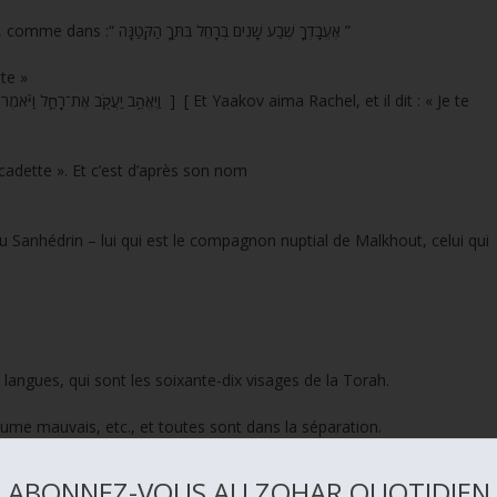
Car nous l’appelons le petit Hé (ה) du Nom YHVH, comme dans :“ אֶעֱבָדְךָ שֶׁבַע שָׁנִים בְּרָחֵל בִּתְּךָ הַקְּטַנָּה ”
tte »
 cadette ». Et c’est d’après son nom
u Sanhédrin – lui qui est le compagnon nuptial de Malkhout, celui qui
x langues, qui sont les soixante-dix visages de la Torah.
aume mauvais, etc., et toutes sont dans la séparation.
ABONNEZ-VOUS AU ZOHAR QUOTIDIEN