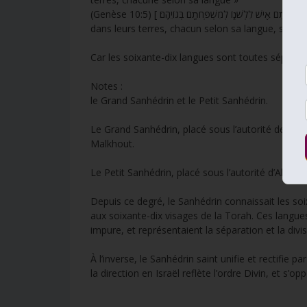
(Genèse 10:5) [ מֵ֠אֵ֠לֶּה נִפְרְד֞וּ אִיֵּ֤י הַגּוֹיִם֙ בְּאַרְצֹתָ֔ם אִ֖ישׁ לִלְשֹׁנ֑וֹ לְמִשְׁפְּחֹתָ֖ם בְּגוֹיֵהֶֽם׃ ] [ De ceux-là se séparèrent les îles des nations
dans leurs terres, chacun selon sa langue, selon l
Car les soixante-dix langues sont toutes séparée
Notes : Le Zohar e
le Grand Sanhédrin et le Petit Sanhédrin.
Le Grand Sanhédrin, placé sous l’autorité de Moshé
Malkhout.
Le Petit Sanhédrin, placé sous l’autorité d’Aharon
Depuis ce degré, le Sanhédrin connaissait les so
aux soixante-dix visages de la Torah. Ces langu
impure, et représentaient la séparation et la divis
À l’inverse, le Sanhédrin saint unifie et rectifie
la direction en Israël reflète l’ordre Divin, et s