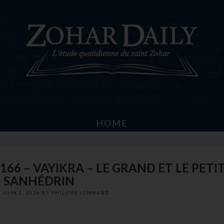
HOME
166 – VAYIKRA – LE GRAND ET LE PETI
SANHÉDRIN
N
JUIN 1, 2026
BY
PHILIPPE LOMBARD