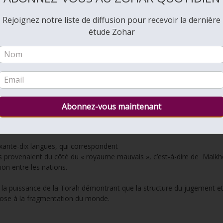
Rejoignez notre liste de diffusion pour recevoir la dernière
eurs familles, dans leurs nations.]
étude Zohar
s les unes des autres.
xplique la différence entr
, correspond à Tiféret, le Roi, et attire l’union entre Tiféret et
, correspond à Malkhout, la Reine, et l’élève vers Zeir Anpin.
ixante-dix langues, qui correspondent
es provenaient du côté du « royaume mauvais », c’est-à-dire de Malk
ion entre les nations.
 par la puissance de la Torah démontrant que la structure du jugement e
’oppose à la fragmentation du monde.