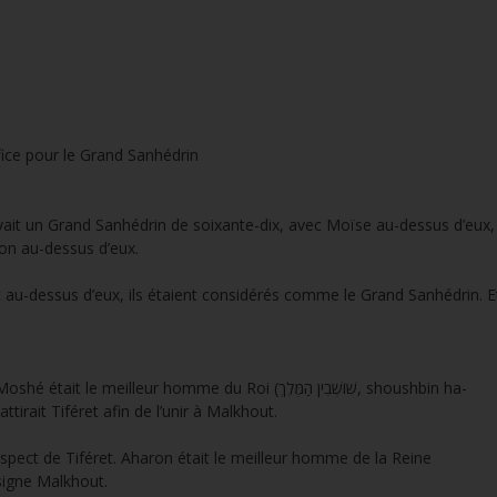
ice pour le Grand Sanhédrin
vait un Grand Sanhédrin de soixante-dix, avec Moïse au-dessus d’eux,
ron au-dessus d’eux.
it au-dessus d’eux, ils étaient considérés comme le Grand Sanhédrin. E
leur homme du Roi (שׁוֹשְׁבִין הַמֶּלֶךְ, shoushbin ha-
attirait Tiféret afin de l’unir à Malkhout.
’aspect de Tiféret. Aharon était le meilleur homme de la Reine
cela désigne Malkhout.