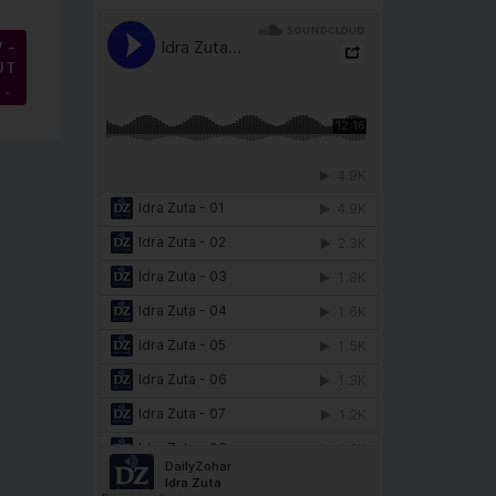
 –
UT
→