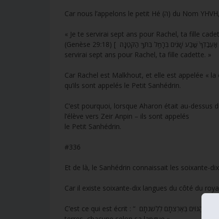
« Je te servirai sept ans pour Rachel, ta fille cade
(Genèse 29:18) [ וַיֶּאֱהַ֥ב יַעֲקֹ֖ב אֶת־רָחֵ֑ל וַיֹּ֗אמֶר אֶֽעֱבׇדְךָ֙ שֶׁ֣בַע שָׁנִ֔ים בְּרָחֵ֥ל בִּתְּךָ֖ הַקְּטַנָּֽה׃ ] [ Et Yaakov aima Rachel, et il dit : « Je te
servirai sept ans pour Rachel, ta fille cadette. »
Car Rachel est Malkhout, et elle est appelée « la
qu’ils sont appelés le Petit Sanhédrin.
C’est pourquoi, lorsque Aharon était au-dessus d
l’élève vers Zeir Anpin – ils sont appelés
le Petit Sanhédrin.
#336
Et de là, le Sanhédrin connaissait les soixante-di
Car il existe soixante-dix langues du côté du roy
C’est ce qui est écrit : “ מֵאֵלֶּה נִפְרְדוּ אִיֵּי הַגּוֹיִם בְּאַרְצֹתָם לְלְשֹׁנֹתָם” “De ceux-là se séparèrent les îles des nations dans leurs
terres, chacune selon sa langue »