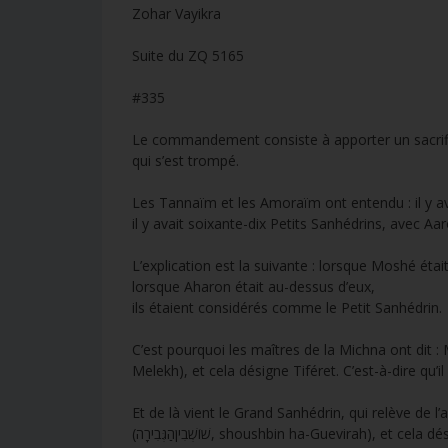
Zohar Vayikra
Suite du ZQ 5165
#335
Le commandement consiste à apporter un sacrif
qui s’est trompé.
Les Tannaïm et les Amoraïm ont entendu : il y a
il y avait soixante-dix Petits Sanhédrins, avec Aa
L’explication est la suivante : lorsque Moshé éta
lorsque Aharon était au-dessus d’eux,
ils étaient considérés comme le Petit Sanhédrin.
C’est pourquoi les maîtres de la Michna ont dit : Moshé était le meil
Melekh), et cela désigne Tiféret. C’est-à-dire qu’il 
Et de là vient le Grand Sanhédrin, qui relève de l
(שׁוֹשְׁבִיןהַגְּבִירָה, shoushbin ha-Guevirah), et 