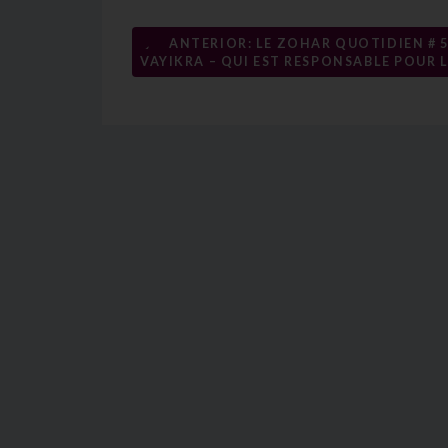
←
ANTERIOR: LE ZOHAR QUOTIDIEN # 5
Navigation
VAYIKRA – QUI EST RESPONSABLE POUR L
de
l’article