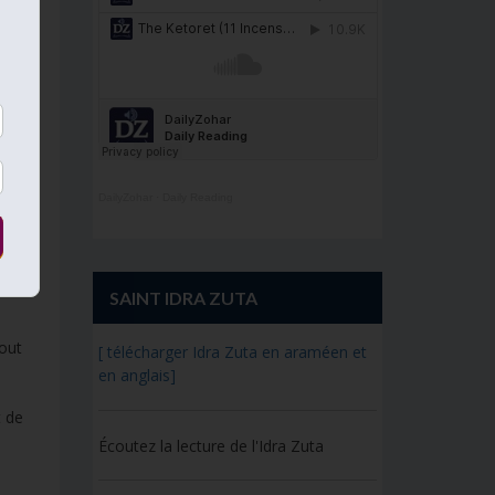
e
DailyZohar
·
Daily Reading
SAINT IDRA ZUTA
hout
[ télécharger Idra Zuta en araméen et
en anglais]
t de
Écoutez la lecture de l'Idra Zuta